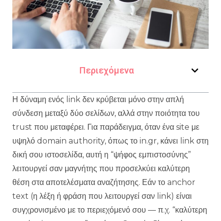
Περιεχόμενα
Η δύναμη ενός link δεν κρύβεται μόνο στην απλή
σύνδεση μεταξύ δύο σελίδων, αλλά στην ποιότητα του
trust που μεταφέρει. Για παράδειγμα, όταν ένα site με
υψηλό domain authority, όπως το in.gr, κάνει link στη
δική σου ιστοσελίδα, αυτή η “ψήφος εμπιστοσύνης”
λειτουργεί σαν μαγνήτης που προσελκύει καλύτερη
θέση στα αποτελέσματα αναζήτησης. Εάν το anchor
text (η λέξη ή φράση που λειτουργεί σαν link) είναι
συγχρονισμένο με το περιεχόμενό σου — π.χ. “καλύτερη