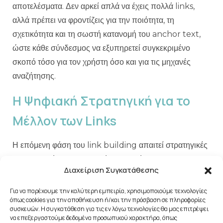
αποτελέσματα. Δεν αρκεί απλά να έχεις πολλά links,
αλλά πρέπει να φροντίζεις για την ποιότητα, τη
σχετικότητα και τη σωστή κατανομή του anchor text,
ώστε κάθε σύνδεσμος να εξυπηρετεί συγκεκριμένο
σκοπό τόσο για τον χρήστη όσο και για τις μηχανές
αναζήτησης.
Η Ψηφιακή Στρατηγική για το
Μέλλον των Links
Η επόμενη φάση του link building απαιτεί στρατηγικές
που συνδυάζουν αυθεντικότητα, ποιότητα και
Διαχείριση Συγκατάθεσης
διεπιστημονική προσέγγιση στον ψηφιακό σου
οικοσύστημα. Δουλεύοντας με guest posts σε έγκυρα
Για να παρέχουμε την καλύτερη εμπειρία, χρησιμοποιούμε τεχνολογίες
όπως cookies για την αποθήκευση ή/και την πρόσβαση σε πληροφορίες
sites, επεκτείνοντας την παρουσία σου σε resource
συσκευών. Η συγκατάθεση για τις εν λόγω τεχνολογίες θα μας επιτρέψει
pages και αξιοποιώντας συστηματικά το broken link
να επεξεργαστούμε δεδομένα προσωπικού χαρακτήρα, όπως