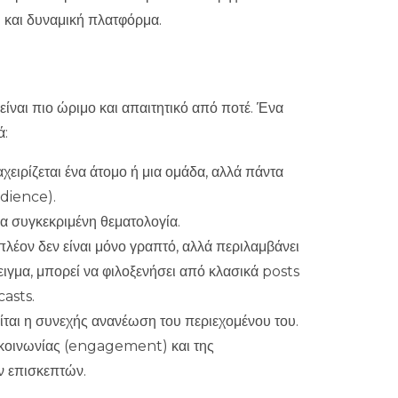
ίναι πιο ώριμο και απαιτητικό από ποτέ
. Ένα
ά:
αχειρίζεται ένα άτομο ή μια ομάδα, αλλά πάντα
udience).
ια συγκεκριμένη θεματολογία.
 πλέον δεν είναι μόνο γραπτό, αλλά περιλαμβάνει
ειγμα, μπορεί να φιλοξενήσει από κλασικά posts
casts.
ίται η συνεχής ανανέωση του περιεχομένου του.
ικοινωνίας (engagement) και της
ν επισκεπτών.
νται οι διαφορές;
όγιο από μια παραδοσιακή ιστοσελίδα. Η