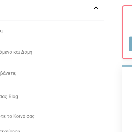
να
όμενο και Δομή
μβάνετε;
σας Blog
πιχείρηση
 σας