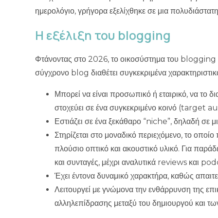
Φτάνοντας στο 2026, το οικοσύστημα του blogging ε
σύγχρονο blog διαθέτει συγκεκριμένα χαρακτηριστικ
Μπορεί να είναι προσωπικό ή εταιρικό, να το δι
στοχεύει σε ένα συγκεκριμένο κοινό (target a
Εστιάζει σε ένα ξεκάθαρο “niche”, δηλαδή σε μ
Στηρίζεται στο μοναδικό περιεχόμενο, το οποίο
πλούσιο οπτικό και ακουστικό υλικό. Για παράδ
και συνταγές, μέχρι αναλυτικά reviews και pod
Έχει έντονα δυναμικό χαρακτήρα, καθώς απαιτε
Λειτουργεί με γνώμονα την ενθάρρυνση της επ
αλληλεπίδρασης μεταξύ του δημιουργού και τω
Blog vs. Website: Πού εντοπίζο
Μια συχνή ερώτηση είναι το πώς ξεχωρίζει ένα ιστολ