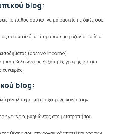
τας ουσιαστικά με άτομα που μοιράζονται τα ίδια
ύ εισοδήματος (passive income).
η που βελτιώνει τις δεξιότητες γραφής σου και
 ευκαιρίες.
κού blog:
λύ μεγαλύτερο και στοχευμένο κοινό στην
 conversion, βοηθώντας στη μετατροπή του
ση της θέσης σου στα οργανικά αποτελέσματα των
ρικών ειδήσεων, ερευνών και case studies.
υσία σου, δίνοντάς σου ένα σαφές ανταγωνιστικό