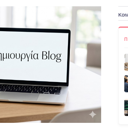
Κοιν
Π