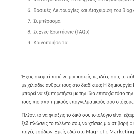
Συχνές Ερωτήσεις (FAQs)
Κοινοποιήσε το:
Έχεις σκεφτεί ποτέ να μοιραστείς τις ιδέες σου, το 
με χιλιάδες ανθρώπους στο διαδίκτυο; Η δημιουργία 
μπορεί να εξυπηρετήσει με την ίδια επιτυχία τόσο τ
τους πιο απαιτητικούς επαγγελματικούς σου στόχους
Πλέον, το να φτιάξεις το δικό σου ιστολόγιο είναι εξα
ξεδιπλώσεις το ταλέντο σου, να χτίσεις μια στιβαρή 
πηγές εσόδων
. Εμείς εδώ στο Magnetic Marketing
ψηφιακή φωνή μπορεί να κάνει τη διαφορά. Σε αυτόν
μέχρι να ολοκληρώσεις την ανάγνωση, θα γνωρίζεις 
ανεξάρτητα από το αν έχεις τεχνικές γνώσεις, και θα