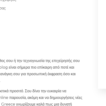
πάθος σου ή την τεχνογνωσία της επιχείρησής σου
blog είναι σήμερα πιο επίκαιρη από ποτέ και
ην ανάγκη σου για προσωπική έκφραση όσο και
.
ιρετικά προσιτό
. Σου δίνει την ευκαιρία να
online παρουσία, ακόμη και να δημιουργήσεις νέες
 Greece γνωρίζουμε καλά πως μια δυνατή
 τον οδηγό, σου δίνουμε μια ξεκάθαρη υπόσχεση:
ακριβώς πώς να δημιουργήσεις το δικό σου blog,
 έχεις κατανοήσει πλήρως τη στρατηγική που