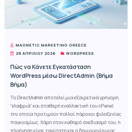
MAGNETIC MARKETING GREECE
28 ΑΠΡΙΛΊΟΥ 2026
WORDPRESS
Πώς να Κάνετε Εγκατάσταση
WordPress μέσω DirectAdmin (Βήμα
Βήμα)
Το DirectAdmin αποτελεί μια εξαιρετικά γρήγορη,
“ελαφριά” και σταθερή εναλλακτική του cPanel,
την οποία προτιμούν πολλοί πάροχοι φιλοξενίας
παγκοσμίως. Χάρη στον καθαρό σχεδιασμό του, η
πλοήγηση είναι ταχύτατη και η δημιουργία μιας