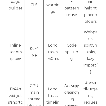
page
+
min-
CLS
warnin
builder
pattern
height
gs
reuse
placeh
olders
Webpa
ck
Inline
Long
Code
splitCh
Κακό
scripts
tasks
splittin
unks,
INP
τρίτων
>50ms
g
lazy
import(
)
Idle‑un
CPU
Απενεργ
Πολλά
Long
til‑urge
main
οποίηση
widget
tasks
nt,
thread
μη
s/shortc
timelin
reques
blockin
κρίσιμω