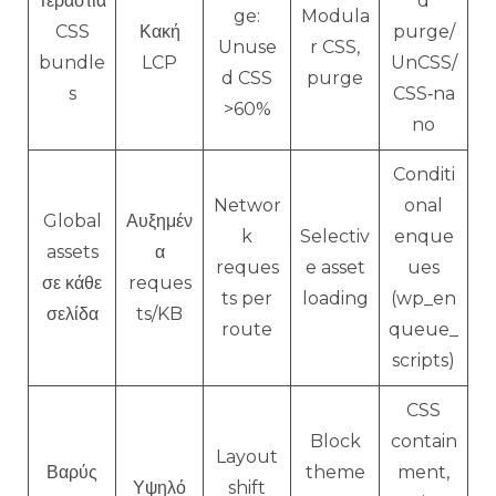
Τεράστια
d
ge:
Modula
CSS
Κακή
purge/
Unuse
r CSS,
bundle
LCP
UnCSS/
d CSS
purge
s
CSS‑na
>60%
no
Conditi
Networ
onal
Global
Αυξημέν
k
Selectiv
enque
assets
α
reques
e asset
ues
σε κάθε
reques
ts per
loading
(wp_en
σελίδα
ts/KB
route
queue_
scripts)
CSS
Block
contain
Layout
Βαρύς
theme
ment,
Υψηλό
shift