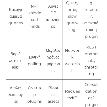
Query
g,
N+1,
Αργές
Κακογρ
time,
refacto
uninde
DB
αμμένα
slow
r,
xed
απαντήσ
queries
query
αντικατά
fields
εις
log
σταση
plugin
REST
Μεγάλος
Networ
Βαριά
endpoi
Συνεχή
χρόνος
k
admin‑
nts,
polling
φόρτωσ
waterfa
ajax
throttli
ης
ll
ng
Consoli
Διπλές
Overla
Bloat
Reques
dation
λειτουργ
p
σε
ts/KB
σε 1
ίες
plugins
assets
plugin