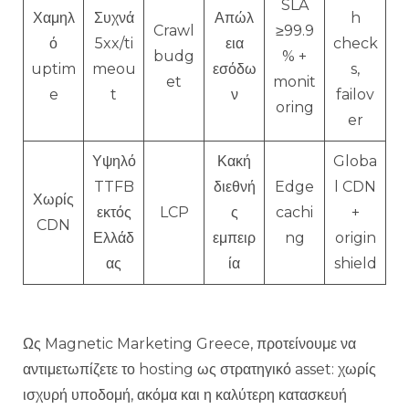
SLA
Χαμηλ
Συχνά
Απώλ
h
Crawl
≥99.9
ό
5xx/ti
εια
check
budg
% +
uptim
meou
εσόδω
s,
et
monit
e
t
ν
failov
oring
er
Υψηλό
Κακή
Globa
TTFB
διεθνή
Edge
l CDN
Χωρίς
εκτός
LCP
ς
cachi
+
CDN
Ελλάδ
εμπειρ
ng
origin
ας
ία
shield
Ως Magnetic Marketing Greece, προτείνουμε να
αντιμετωπίζετε το hosting ως στρατηγικό asset: χωρίς
ισχυρή υποδομή, ακόμα και η καλύτερη κατασκευή