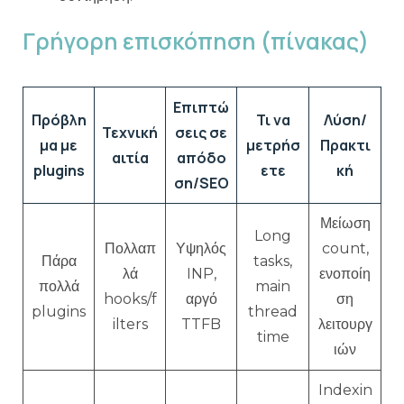
Γρήγορη επισκόπηση (πίνακας)
Επιπτώ
Πρόβλη
Τι να
Λύση/
Τεχνική
σεις σε
μα με
μετρήσ
Πρακτι
αιτία
απόδο
plugins
ετε
κή
ση/SEO
Μείωση
Long
Πολλαπ
Υψηλός
count,
Πάρα
tasks,
λά
INP,
ενοποίη
πολλά
main
hooks/f
αργό
ση
plugins
thread
ilters
TTFB
λειτουργ
time
ιών
Indexin