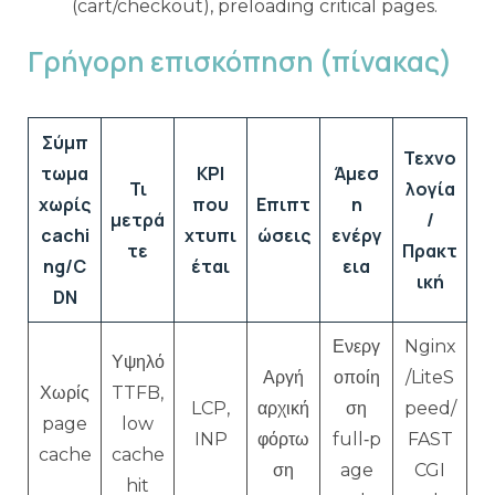
(cart/checkout), preloading critical pages.
Γρήγορη επισκόπηση (πίνακας)
Σύμπ
Τεχνο
τωμα
KPI
Άμεσ
Τι
λογία
χωρίς
που
Επιπτ
η
μετρά
/
cachi
χτυπι
ώσεις
ενέργ
τε
Πρακτ
ng/C
έται
εια
ική
DN
Ενεργ
Nginx
Υψηλό
Αργή
οποίη
/LiteS
Χωρίς
TTFB,
LCP,
αρχική
ση
peed/
page
low
INP
φόρτω
full‑p
FAST
cache
cache
ση
age
CGI
hit