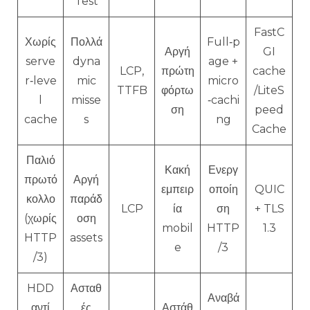
Test
FastC
Χωρίς
Πολλά
Full‑p
Αργή
GI
serve
dyna
age +
LCP,
πρώτη
cache
r‑leve
mic
micro
TTFB
φόρτω
/LiteS
l
misse
‑cachi
ση
peed
cache
s
ng
Cache
Παλιό
Κακή
Ενεργ
πρωτό
Αργή
εμπειρ
οποίη
QUIC
κολλο
παράδ
LCP
ία
ση
+ TLS
(χωρίς
οση
mobil
HTTP
1.3
HTTP
assets
e
/3
/3)
HDD
Ασταθ
Αναβά
αντί
ές
Αστάθ