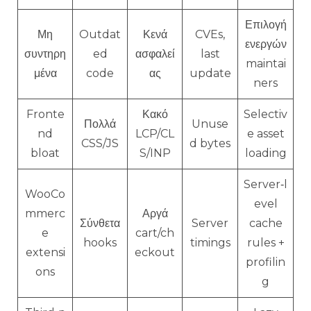
Επιλογή
Μη
Outdat
Κενά
CVEs,
ενεργών
συντηρη
ed
ασφαλεί
last
maintai
μένα
code
ας
update
ners
Fronte
Κακό
Selectiv
Πολλά
Unuse
nd
LCP/CL
e asset
CSS/JS
d bytes
bloat
S/INP
loading
Server‑l
WooCo
evel
mmerc
Αργά
Σύνθετα
Server
cache
e
cart/ch
hooks
timings
rules +
extensi
eckout
profilin
ons
g