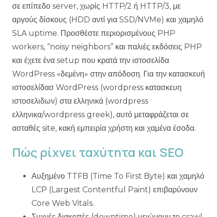
σε επίπεδο server, χωρίς HTTP/2 ή HTTP/3, με
αργούς δίσκους (HDD αντί για SSD/NVMe) και χαμηλό
SLA uptime. Προσθέστε περιορισμένους PHP
workers, “noisy neighbors” και παλιές εκδόσεις PHP
και έχετε ένα setup που κρατά την ιστοσελίδα
WordPress «δεμένη» στην απόδοση. Για την κατασκευή
ιστοσελίδασ WordPress (wordpress κατασκευη
ιστοσελιδων) στα ελληνικά (wordpress
ελληνικα/wordpress greek), αυτό μεταφράζεται σε
ασταθές site, κακή εμπειρία χρήστη και χαμένα έσοδα.
Πώς ρίχνει ταχύτητα και SEO
Αυξημένο TTFB (Time To First Byte) και χαμηλό
LCP (Largest Contentful Paint) επιβαρύνουν
Core Web Vitals.
Συχνές διακοπές (downtime) μειώνουν το crawl