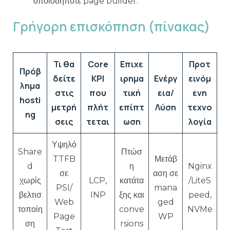
οποιοδήποτε page builder.
Γρήγορη επισκόπηση (πίνακας)
Τι θα
Core
Επιχε
Προτ
Πρόβ
δείτε
KPI
ιρημα
Ενέργ
εινόμ
λημα
στις
που
τική
εια/
ενη
hosti
μετρή
πλήτ
επίπτ
Λύση
τεχνο
ng
σεις
τεται
ωση
λογία
Υψηλό
Share
Πτώσ
TTFB
Μετάβ
d
η
Nginx
σε
αση σε
χωρίς
LCP,
κατάτα
/LiteS
PSI/
mana
βελτισ
INP
ξης και
peed,
Web
ged
τοποίη
conve
NVMe
Page
WP
ση
rsions