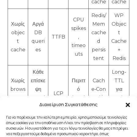
cache
cache
Redis/
WP
CPU
Χωρίς
Αργά
Mem
Objec
spikes
objec
DB
cache
t
TTFB
,
t
queri
d
Cache
timeo
cache
es
persis
+
uts
tent
Redis
Κάθε
Long‑
Χωρίς
επίσκε
Περιττ
Cach
TTL
brows
ψη
ό
e‑Con
για
LCP
er
κατεβά
band
trol/E
static,
Διαχείριση Συγκατάθεσης
cache
ζει
width
Tag
versio
assets
ning
Για να παρέχουμε την καλύτερη εμπειρία, χρησιμοποιούμε τεχνολογίες
όπως cookies για την αποθήκευση ή/και την πρόσβαση σε πληροφορίες
CDN
συσκευών. Η συγκατάθεση για τις εν λόγω τεχνολογίες θα μας επιτρέψει
Υψηλό
να επεξεργαστούμε δεδομένα προσωπικού χαρακτήρα, όπως