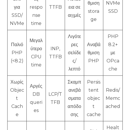
θμιση
NVMe
για
respo
TTFB
εια σε
stora
SSD
SSD/
nse
αιχμές
ge
NVMe
time
Λιγότε
PHP
Μεγαλ
Παλιό
ρες
Αναβά
8.2+
ύτερο
INP,
PHP
σελίδε
θμιση
με
CPU
TTFB
(<8.2)
ς/
PHP
OPca
time
λεπτό
che
Χωρίς
Σκαμπ
Persis
Αργές
Objec
ανεβά
tent
Redis/
DB
LCP/T
t
σματα
objec
Memc
queri
TFB
Cach
απόδο
t
ached
es
e
σης
cache
Healt