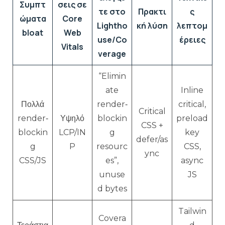
Συμπτ
σεις σε
τε στο
Πρακτι
ς
ώματα
Core
Lightho
κή λύση
λεπτομ
bloat
Web
use/Co
έρειες
Vitals
verage
“Elimin
ate
Inline
Πολλά
render‑
critical,
Critical
render‑
Υψηλό
blockin
preload
CSS +
blockin
LCP/IN
g
key
defer/as
g
P
resourc
CSS,
ync
CSS/JS
es”,
async
unuse
JS
d bytes
Tailwin
Covera