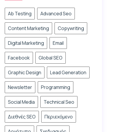
Ab Testing
Advanced Seo
Content Marketing
Copywriting
Digital Marketing
Email
Facebook
Global SEO
Graphic Design
Lead Generation
Newsletter
Programming
Social Media
Technical Seo
Διεθνές SEO
Περιεχόμενο
Λογότυπο
Σχεδιασμός