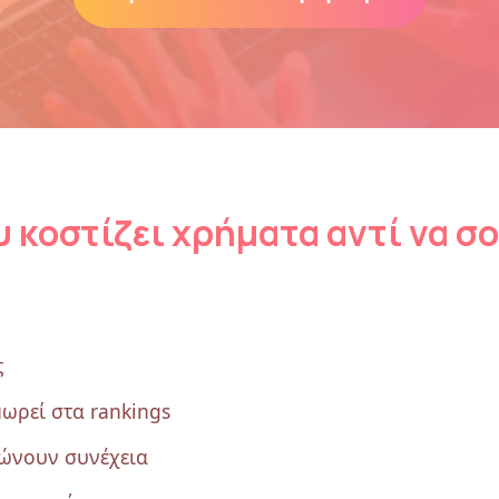
 κοστίζει χρήματα αντί να σο
ς
μωρεί στα rankings
ώνουν συνέχεια