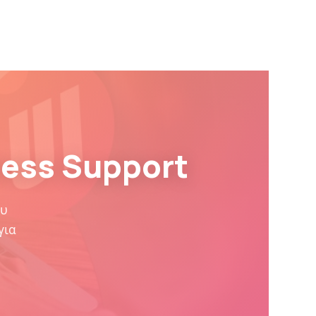
Franchise
Γνωσιακή Βάση
Blog
νωνία
ess Support
ου
για