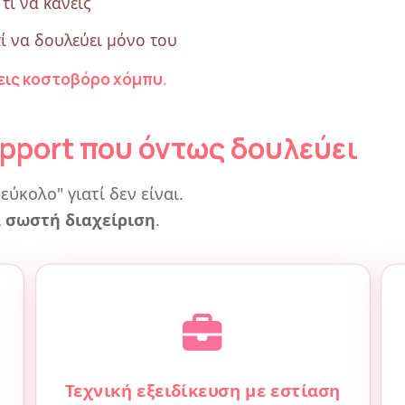
 τι να κάνεις
ί να δουλεύει μόνο του
χεις κοστοβόρο χόμπυ
.
pport που όντως δουλεύει
εύκολο" γιατί δεν είναι.
ι
σωστή διαχείριση
.
Τεχνική εξειδίκευση με εστίαση