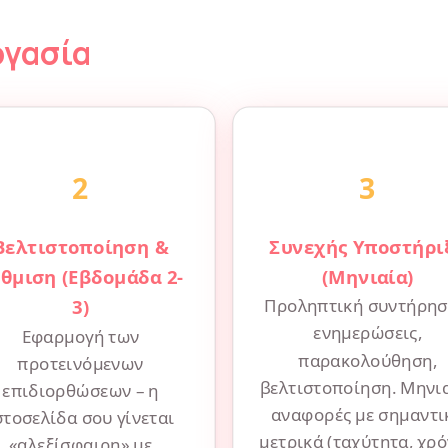
ργασία
2
3
Βελτιστοποίηση &
Συνεχής Υποστήρι
θμιση (Εβδομάδα 2-
(Μηνιαία)
3)
Προληπτική συντήρησ
ενημερώσεις,
Εφαρμογή των
παρακολούθηση,
προτεινόμενων
βελτιστοποίηση. Μηνι
επιδιορθώσεων – η
αναφορές με σημαντι
στοσελίδα σου γίνεται
μετρικά (ταχύτητα, χρ
«αλεξίσφαιρη» με