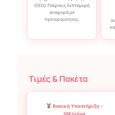
(SEO). Παίρνεις λεπτομερή
αναφορά με
προτεραιότητες.
α
κα
Τιμές & Πακέτα
Βασική Υποστήριξη -
50€/μήνα