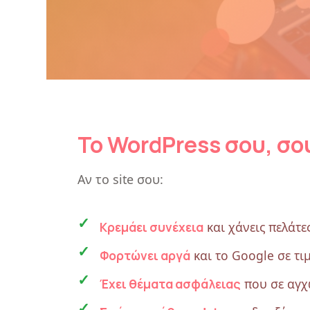
Το WordPress σου, σου
Αν το site σου:
Κρεμάει συνέχεια
και χάνεις πελάτε
Φορτώνει αργά
και το Google σε τι
Έχει θέματα ασφάλειας
που σε αγχ