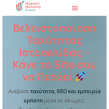
Βελτιστοποίηση
Ταχύτητας
Ιστοσελίδας –
Κάνε το Site σου
να Πετάει
Ανέβασε
ταχύτητα, SEO και εμπειρία
χρήστη
μέσα σε 48 ώρες.