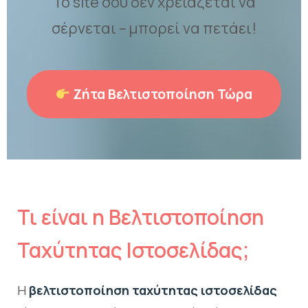
Το site σου δεν χρειάζεται να
σέρνεται – μπορεί να πετάει!
Ζήτα Βελτιστοποίηση Τώρα
Τι είναι η Βελτιστοποίηση
Ταχύτητας Ιστοσελίδας;
Η
βελτιστοποίηση ταχύτητας ιστοσελίδας