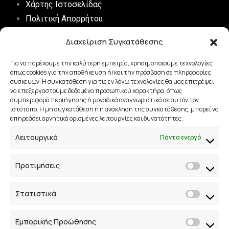
Χάρτης Ιστοσελίδας
Πολιτική Απορρήτου
Digital Marketing FAQs
Διαχείριση Συγκατάθεσης
Επικοινωνία
Για να παρέχουμε την καλύτερη εμπειρία, χρησιμοποιούμε τεχνολογίες
όπως cookies για την αποθήκευση ή/και την πρόσβαση σε πληροφορίες
συσκευών. Η συγκατάθεση για τις εν λόγω τεχνολογίες θα μας επιτρέψει
Τηλ.:
+30 698 015 2204
να επεξεργαστούμε δεδομένα προσωπικού χαρακτήρα, όπως
Email:
magneticmarketinggreece@gmail.com
συμπεριφορά περιήγησης ή μοναδικά αναγνωριστικά σε αυτόν τον
ιστότοπο. Η μη συγκατάθεση ή η ανάκληση της συγκατάθεσης, μπορεί να
Διεύθυνση: Λεωφ. Συγγρού 196, Καλλιθέα, Αττική
επηρεάσει αρνητικά ορισμένες λειτουργίες και δυνατότητες.
Λειτουργικά
Πάντα ενεργό
Ξεκίνα Τώρα
Προτιμήσεις
Ζήτησε Προσφορά
Ακολούθησέ μας
Στατιστικά
Facebook
|
Instagram
|
LinkedIn
Εμπορικής Προώθησης