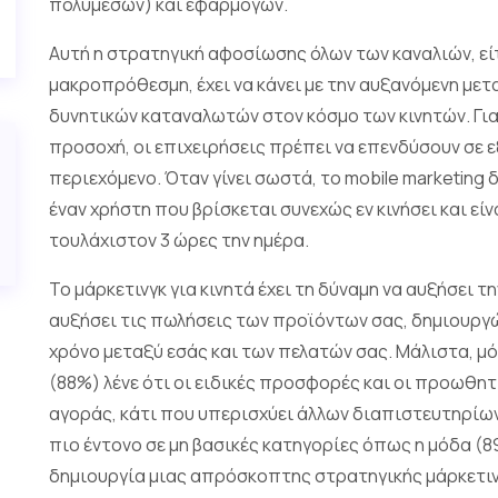
πολυμέσων) και εφαρμογών.
Αυτή η στρατηγική αφοσίωσης όλων των καναλιών, εί
μακροπρόθεσμη, έχει να κάνει με την αυξανόμενη με
δυνητικών καταναλωτών στον κόσμο των κινητών. Για
προσοχή, οι επιχειρήσεις πρέπει να επενδύσουν σε 
περιεχόμενο. Όταν γίνει σωστά, το mobile marketing
έναν χρήστη που βρίσκεται συνεχώς εν κινήσει και εί
τουλάχιστον 3 ώρες την ημέρα.
Το μάρκετινγκ για κινητά έχει τη δύναμη να αυξήσει τ
αυξήσει τις πωλήσεις των προϊόντων σας, δημιουργ
χρόνο μεταξύ εσάς και των πελατών σας. Μάλιστα, μό
(88%) λένε ότι οι ειδικές προσφορές και οι προωθητι
αγοράς, κάτι που υπερισχύει άλλων διαπιστευτηρίων,
πιο έντονο σε μη βασικές κατηγορίες όπως η μόδα (89
δημιουργία μιας απρόσκοπτης στρατηγικής μάρκετινγκ