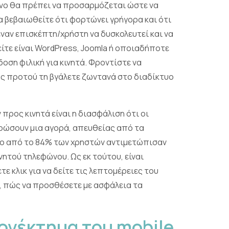
ενο θα πρέπει να προσαρμόζεται ώστε να
α βεβαιωθείτε ότι φορτώνει γρήγορα και ότι
ναν επισκέπτη/χρήστη να δυσκολευτεί και να
ίτε είναι WordPress, Joomla ή οποιαδήποτε
δοση φιλική για κινητά. Φροντίστε να
ας προτού τη βγάλετε ζωντανά στο διαδίκτυο
προς κινητά είναι η διασφάλιση ότι οι
ηρώσουν μια αγορά, απευθείας από τα
ερο από το 84% των χρηστών αντιμετώπισαν
ητού τηλεφώνου. Ως εκ τούτου, είναι
ε κλικ για να δείτε τις λεπτομέρειες του
t, πώς να προσθέσετε με ασφάλεια τα
ονέκτημα του mobile