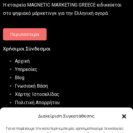
Η εταιρεία MAGNETIC MARKETING GREECE ειδικεύεται
στο ψηφιακό μάρκετινγκ για την Ελληνική αγορά.
Περισσότερα
Χρήσιμοι Σύνδεσμοι
Αρχική
Υπηρεσίες
Blog
Γνωσιακή Βάση
Χάρτης Ιστοσελίδας
Πολιτική Απορρήτου
Digital Marketing FAQs
Διαχείριση Συγκατάθεσης
Επικοινωνία
Για να παρέχουμε την καλύτερη εμπειρία, χρησιμοποιούμε τεχνολογίες