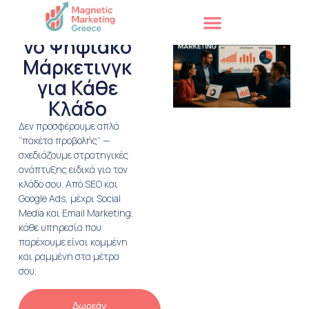
Εξειδικευμέ
νο Ψηφιακό
Μάρκετινγκ
για Κάθε
Κλάδο
Δεν προσφέρουμε απλά
“πακέτα προβολής” —
σχεδιάζουμε στρατηγικές
ανάπτυξης ειδικά για τον
κλάδο σου. Από SEO και
Google Ads, μέχρι Social
Media και Email Marketing,
κάθε υπηρεσία που
παρέχουμε είναι κομμένη
και ραμμένη στα μέτρα
σου.
Δωρεάν