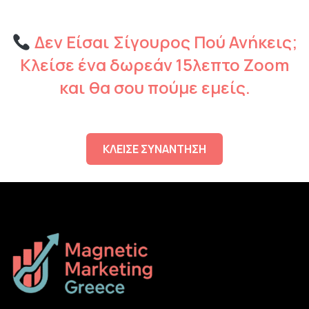
Δεν Είσαι Σίγουρος Πού Ανήκεις;
Κλείσε ένα δωρεάν 15λεπτο Zoom
και θα σου πούμε εμείς.
ΚΛΕΙΣΕ ΣΥΝΑΝΤΗΣΗ